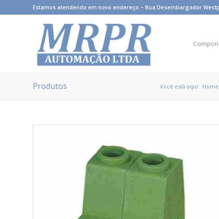
Estamos atendendo em novo endereço – Rua Desembargador Westphale
Compon
Produtos
Você está aqui:
Home