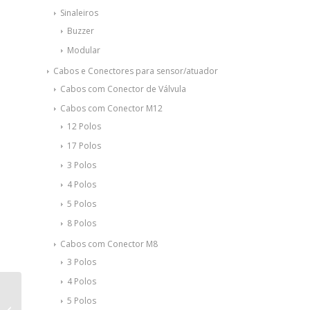
Sinaleiros
Buzzer
Modular
Cabos e Conectores para sensor/atuador
Cabos com Conector de Válvula
Cabos com Conector M12
12 Polos
17 Polos
3 Polos
4 Polos
5 Polos
8 Polos
Cabos com Conector M8
3 Polos
4 Polos
Borne para placa de
5 Polos
circuito impresso