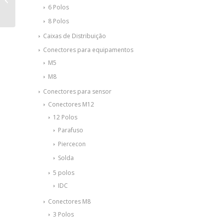
MKDSN 2,5/ 3-5,08 –
6 Polos
1888690
8 Polos
Caixas de Distribuição
Conectores para equipamentos
M5
M8
Conectores para sensor
Conectores M12
12 Polos
Parafuso
Piercecon
Solda
5 polos
IDC
Conectores M8
3 Polos