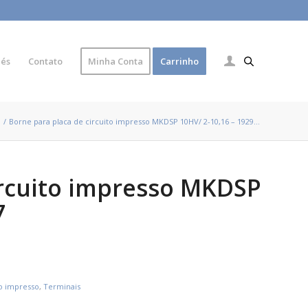
lés
Contato
Minha Conta
Carrinho
/
Borne para placa de circuito impresso MKDSP 10HV/ 2-10,16 – 1929...
ircuito impresso MKDSP
7
to impresso
,
Terminais