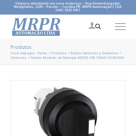
Estamos atendendo em novo endereço – Rua Desembargador
Westphalen, 3320 – Parolin – Curitiba PR. MRPR Automação LTDA:
(041) 3332-3411
Produtos
Você está aqui:
Home
/
Produtos
/
Botões Seletores e Sinaleiros
/
Seletores
/
Seletor Modular de Manopla M3SS5-10B 1SFA611214R1006