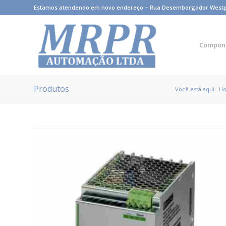
Estamos atendendo em novo endereço – Rua Desembargador Westphale
Compon
Produtos
Você está aqui:
H