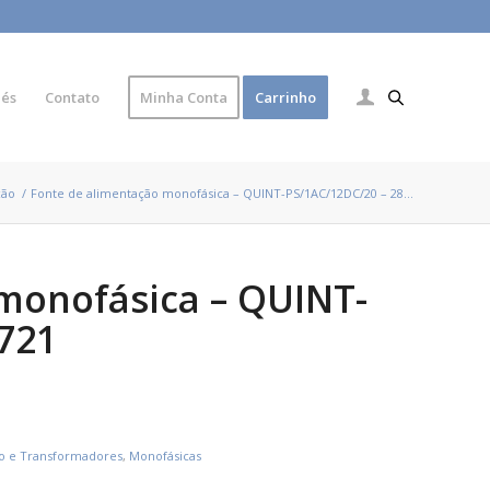
lés
Contato
Minha Conta
Carrinho
ção
/
Fonte de alimentação monofásica – QUINT-PS/1AC/12DC/20 – 28...
monofásica – QUINT-
721
ão e Transformadores
,
Monofásicas