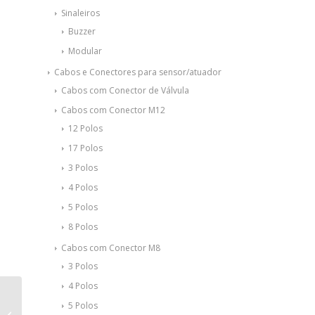
Sinaleiros
Buzzer
Modular
Cabos e Conectores para sensor/atuador
Cabos com Conector de Válvula
Cabos com Conector M12
12 Polos
17 Polos
3 Polos
4 Polos
5 Polos
8 Polos
Cabos com Conector M8
3 Polos
4 Polos
Fonte de alimentação
5 Polos
monofásica – QUINT-