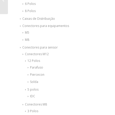
PS/1AC/12DC/15 –
6 Polos
286...
8 Polos
Caixas de Distribuição
Conectores para equipamentos
M5
M8
Conectores para sensor
Conectores M12
12 Polos
Parafuso
Piercecon
Solda
5 polos
IDC
Conectores M8
3 Polos