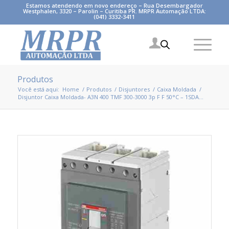
Estamos atendendo em novo endereço – Rua Desembargador
Westphalen, 3320 – Parolin – Curitiba PR. MRPR Automação LTDA:
(041) 3332-3411
Produtos
Você está aqui:
Home
/
Produtos
/
Disjuntores
/
Caixa Moldada
/
Disjuntor Caixa Moldada- A3N 400 TMF 300-3000 3p F F 50°C – 1SDA...