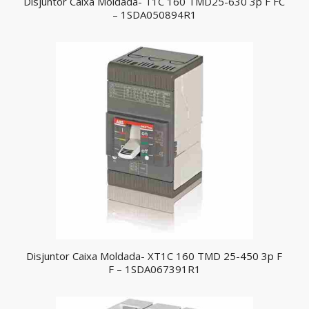
Disjuntor Caixa Moldada- T1C 160 TMD25-630 3p F FC
– 1SDA050894R1
Disjuntor Caixa Moldada- XT1C 160 TMD 25-450 3p F
F – 1SDA067391R1