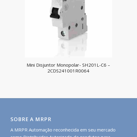
Mini Disjuntor Monopolar- SH201L-C6 –
2CDS241001R0064
SOBRE A MRPR
A MRPR Automação reconhecida em seu mercado
como Distribuidor Autorizado de produtos para