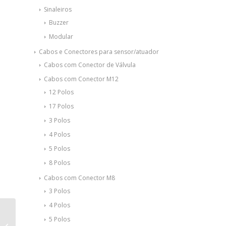
Sinaleiros
Buzzer
Modular
Cabos e Conectores para sensor/atuador
Cabos com Conector de Válvula
Cabos com Conector M12
12 Polos
17 Polos
3 Polos
4 Polos
5 Polos
8 Polos
Cabos com Conector M8
3 Polos
4 Polos
Controlador
5 Polos
programável para