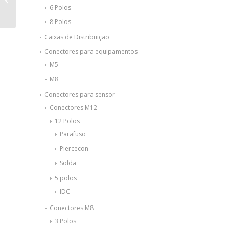
automação e controle
6 Polos
– PLC – ILC...
8 Polos
Caixas de Distribuição
Conectores para equipamentos
M5
M8
Conectores para sensor
Conectores M12
12 Polos
Parafuso
Piercecon
Solda
5 polos
IDC
Conectores M8
3 Polos