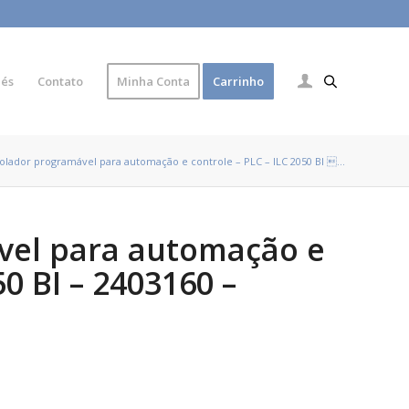
lés
Contato
Minha Conta
Carrinho
olador programável para automação e controle – PLC – ILC 2050 BI ...
vel para automação e
50 BI – 2403160 –