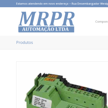
Estamos atendendo em novo endereço – Rua Desembargador Westphale
Compon
Produtos