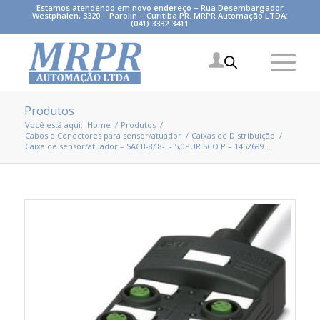
Estamos atendendo em novo endereço – Rua Desembargador
Westphalen, 3320 – Parolin – Curitiba PR. MRPR Automação LTDA:
(041) 3332-3411
Produtos
Você está aqui:
Home
/
Produtos
/
Cabos e Conectores para sensor/atuador
/
Caixas de Distribuição
/
Caixa de sensor/atuador – SACB-8/ 8-L- 5,0PUR SCO P – 1452699...