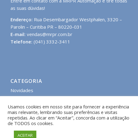
Entre em contato com a MRPR Automação e tire todas
as suas dúvidas!
Endereço:
Rua Desembargador Westphalen, 3320 –
Parolin – Curitiba PR – 80220-031
E-mail:
vendas@mrpr.com.br
Telefone:
(041) 3332-3411
CATEGORIA
Novidades
Usamos cookies em nosso site para fornecer a experiência
mais relevante, lembrando suas preferências e visitas
repetidas. Ao clicar em “Aceitar”, concorda com a utilização
de TODOS os cookies.
2016 — 2026 | © MRPR Automação LTDA. Todos os direitos reservados.
Desenvolvido por
Criação de Sites Curitiba - ExactaWeb.
ACEITAR