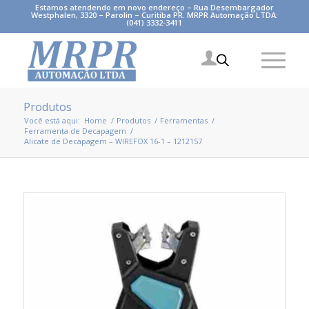
Estamos atendendo em novo endereço – Rua Desembargador
Westphalen, 3320 – Parolin – Curitiba PR. MRPR Automação LTDA:
(041) 3332-3411
Produtos
Você está aqui:
Home
/
Produtos
/
Ferramentas
/
Ferramenta de Decapagem
/
Alicate de Decapagem – WIREFOX 16-1 – 1212157