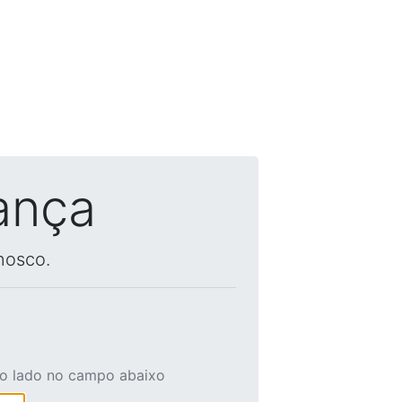
ança
nosco.
ao lado no campo abaixo