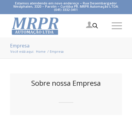
Estamos atendendo em novo endereço – Rua Desembargador
Westphalen, 3320 – Parolin – Curitiba PR. MRPR Automação LTDA:
(041) 3332-3411
Empresa
Você está aqui:
Home
/
Empresa
Sobre nossa Empresa