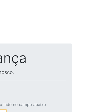
ança
nosco.
ao lado no campo abaixo