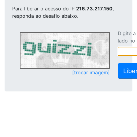
Para liberar o acesso
do IP
216.73.217.150
,
responda ao desafio abaixo.
Digite 
lado no
[trocar imagem]