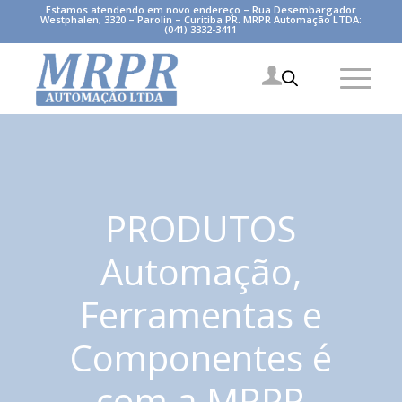
Estamos atendendo em novo endereço – Rua Desembargador
Westphalen, 3320 – Parolin – Curitiba PR. MRPR Automação LTDA:
(041) 3332-3411
PRODUTOS
Automação,
Ferramentas e
Componentes é
com a MRPR