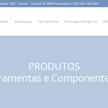
n, 3320 – Parolin – Curitiba PR. MRPR Automação LTDA: (041) 3332-3411
entes
Automação
Ferramentas
Principais Categorias
Re
PRODUTOS
ramentas e Component