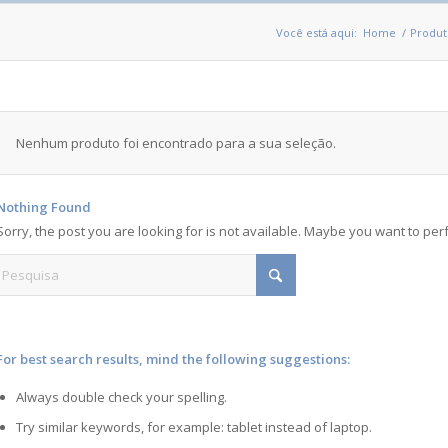
Você está aqui:
Home
/
Produt
Nenhum produto foi encontrado para a sua seleção.
Nothing Found
Sorry, the post you are looking for is not available. Maybe you want to pe
For best search results, mind the following suggestions:
Always double check your spelling.
Try similar keywords, for example: tablet instead of laptop.