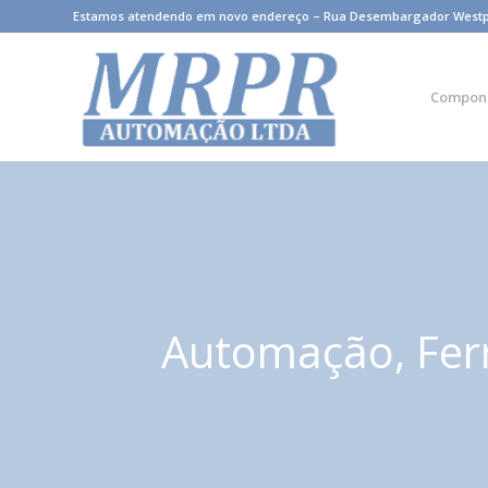
Estamos atendendo em novo endereço – Rua Desembargador Westphale
Compon
Automação, Fer