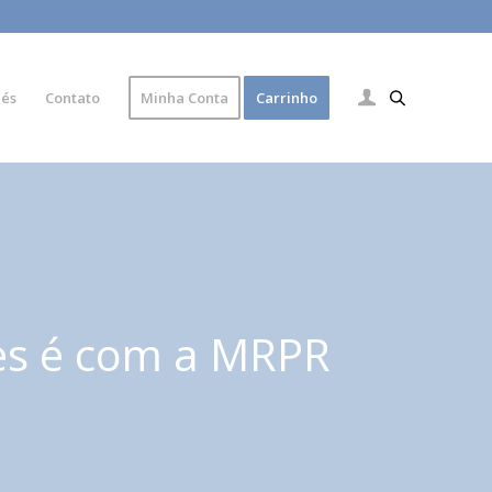
lés
Contato
Minha Conta
Carrinho
es é com a MRPR