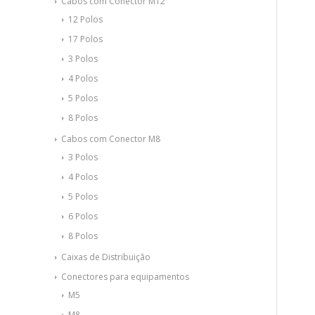
Cabos com Conector M12
12 Polos
17 Polos
3 Polos
4 Polos
5 Polos
8 Polos
Cabos com Conector M8
3 Polos
4 Polos
5 Polos
6 Polos
8 Polos
Caixas de Distribuição
Conectores para equipamentos
M5
M8