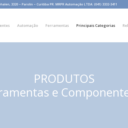
n, 3320 – Parolin – Curitiba PR. MRPR Automação LTDA: (041) 3332-3411
entes
Automação
Ferramentas
Principais Categorias
Re
PRODUTOS
ramentas e Component