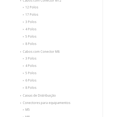
Cabos com Conector M12
12 Polos
17 Polos
3 Polos
4 Polos
5 Polos
8 Polos
Cabos com Conector M8
3 Polos
4 Polos
5 Polos
6 Polos
8 Polos
Caixas de Distribuição
Conectores para equipamentos
M5
M8