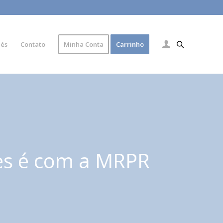
lés
Contato
Minha Conta
Carrinho
es é com a MRPR