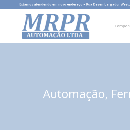
Estamos atendendo em novo endereço – Rua Desembargador Westphale
Compon
Automação, Fer