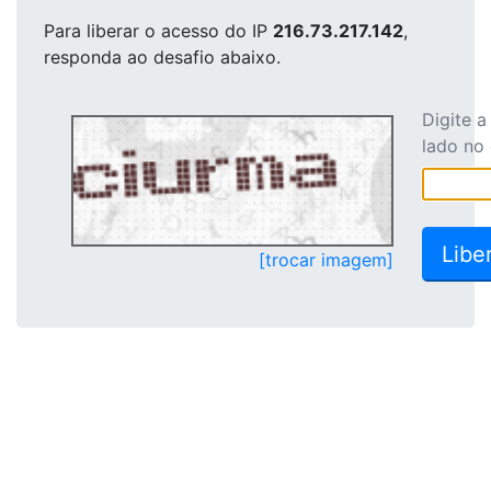
Para liberar o acesso
do IP
216.73.217.142
,
responda ao desafio abaixo.
Digite 
lado no
[trocar imagem]