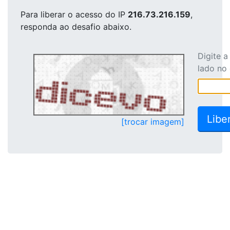
Para liberar o acesso
do IP
216.73.216.159
,
responda ao desafio abaixo.
Digite 
lado no
[trocar imagem]