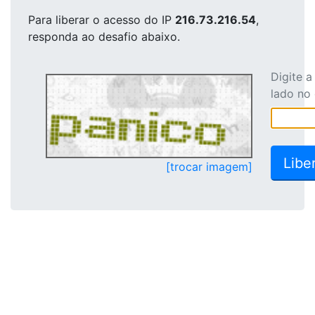
Para liberar o acesso
do IP
216.73.216.54
,
responda ao desafio abaixo.
Digite 
lado no
[trocar imagem]