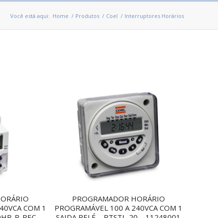
Você está aqui:
Home
/
Produtos
/
Coel
/
Interruptores Horários
ORÁRIO
PROGRAMADOR HORÁRIO
40VCA COM 1
PROGRAMÁVEL 100 A 240VCA COM 1
0HR-P-REC-
SAIDA RELÉ – RTSTL-20 – 11248001