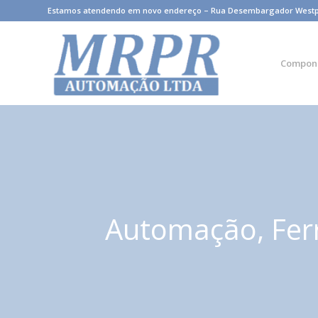
Estamos atendendo em novo endereço – Rua Desembargador Westphale
Compon
Automação, Fer