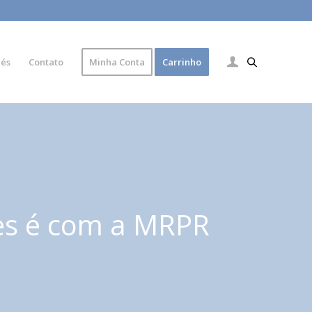
lés
Contato
Minha Conta
Carrinho
es é com a MRPR