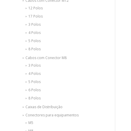
Cabos com Conector M12
12 Polos
17 Polos
3 Polos
4 Polos
5 Polos
8 Polos
Cabos com Conector M8
3 Polos
4 Polos
5 Polos
6 Polos
8 Polos
Caixas de Distribuição
Conectores para equipamentos
M5
M8