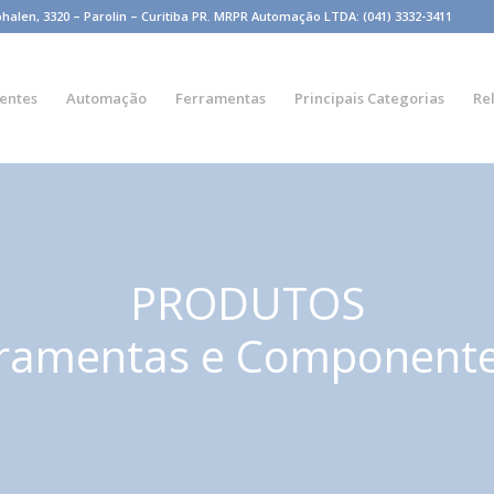
n, 3320 – Parolin – Curitiba PR. MRPR Automação LTDA: (041) 3332-3411
entes
Automação
Ferramentas
Principais Categorias
Re
PRODUTOS
ramentas e Component