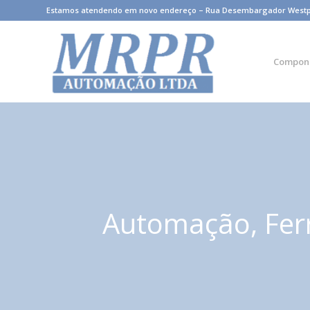
Estamos atendendo em novo endereço – Rua Desembargador Westphale
Compon
Automação, Fer