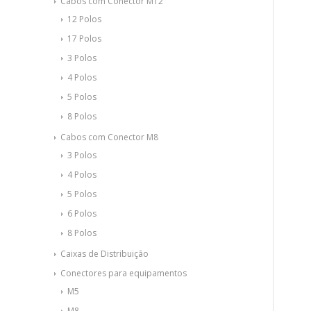
Cabos com Conector M12
12 Polos
17 Polos
3 Polos
4 Polos
5 Polos
8 Polos
Cabos com Conector M8
3 Polos
4 Polos
5 Polos
6 Polos
8 Polos
Caixas de Distribuição
Conectores para equipamentos
M5
M8