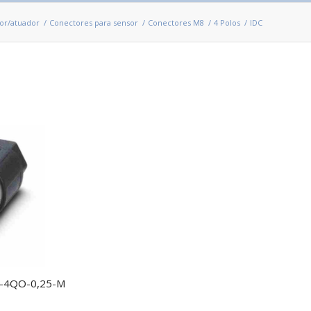
or/atuador
/
Conectores para sensor
/
Conectores M8
/
4 Polos
/
IDC
S-4QO-0,25-M
1