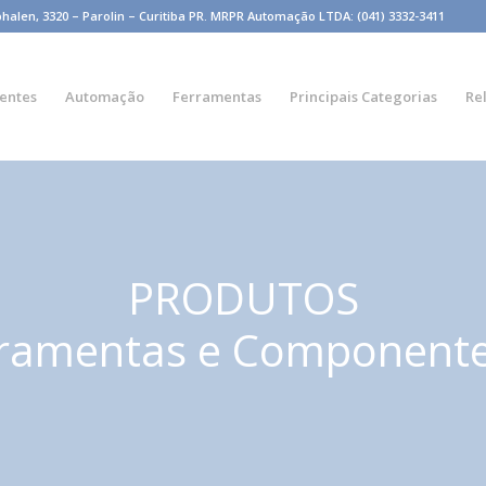
n, 3320 – Parolin – Curitiba PR. MRPR Automação LTDA: (041) 3332-3411
entes
Automação
Ferramentas
Principais Categorias
Re
PRODUTOS
ramentas e Component