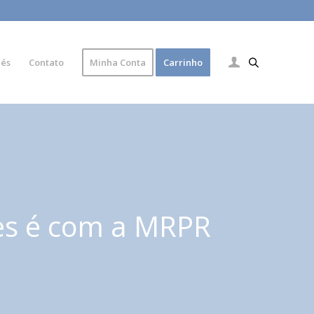
lés
Contato
Minha Conta
Carrinho
es é com a MRPR