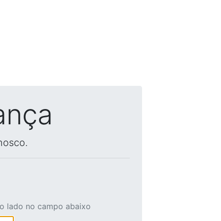
ança
nosco.
ao lado no campo abaixo